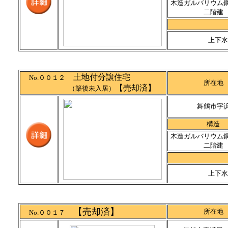
木造ガルバリウム
二階建
上下水
土地付分譲住宅
No.００１２
所在地
【売却済】
（築後未入居）
舞鶴市字
構造
木造ガルバリウム
二階建
上下水
【売却済】
所在地
No.００１７