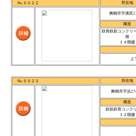
所在地
No.００２２
舞鶴市字溝尻13
構造
鉄骨鉄筋コンクリ
根
１４階建
上
所在地
No.００２３
舞鶴市字浜27
構造
鉄筋鉄骨コンク
１２階建