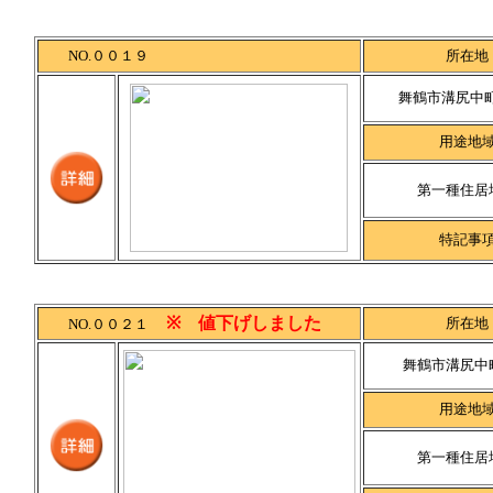
NO.００１９
所在地
舞鶴市溝尻中町
用途地
第一種住居
特記事
※ 値下げしました
所在地
NO.００２１
舞鶴市溝尻中
用途地
第一種住居