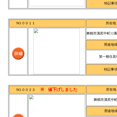
特記事
NO.００１１
所在地
舞鶴市溝尻中町12番4
用途地
第一種住居
特記事
※ 値下げしました
所在地
NO.００２３
舞鶴市溝尻中町1
用途地