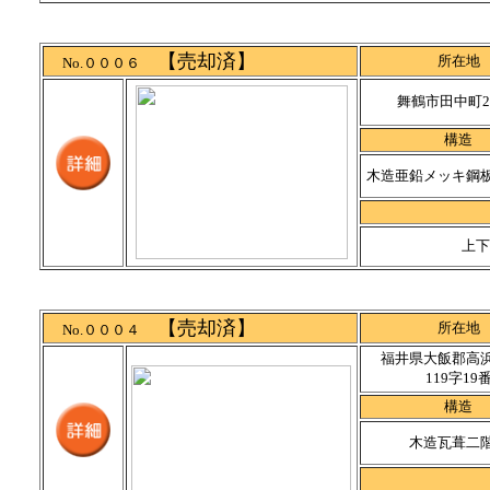
【売却済】
所在地
No.０００６
舞鶴市田中町2
構造
木造亜鉛メッキ鋼
上下
【売却済】
所在地
No.０００４
福井県大飯郡高
119字19
構造
木造瓦葺二