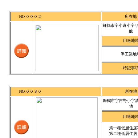
NO.０００２
所在地
舞鶴市字小倉小字サカ
他
用途地
準工業地
特記事
NO.００３０
所在地
舞鶴市字吉野小字清水
他
用途地
第一種低層住居
第二種低層住居