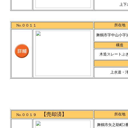
上下
所在地
No.００１１
舞鶴市字中山小字浦
構造
木造スレートぶ
上水道・
【売却済】
所在地
No.００１９
舞鶴市矢之助町2番