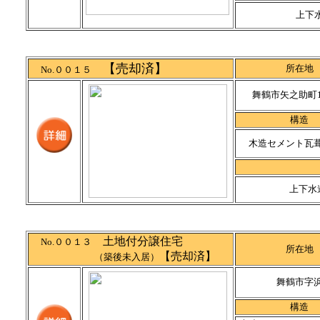
上下
【売却済】
所在地
No.００１５
舞鶴市矢之助町1
構造
木造セメント瓦
上下水
土地付分譲住宅
No.００１３
所在地
【売却済】
（築後未入居）
舞鶴市字
構造