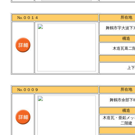
所在地
No.００１４
舞鶴市字大波下30
構造
木造瓦葺二
上下
所在地
No.０００９
舞鶴市余部下84
構造
木造瓦・亜鉛メッ
二階建