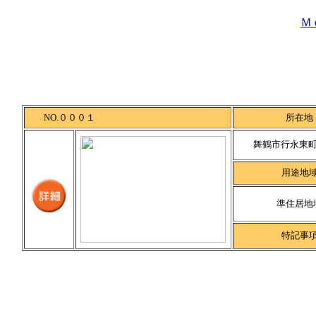
Ｍ
NO.０００１
所在地
舞鶴市行永東町3
用途地
準住居地
特記事