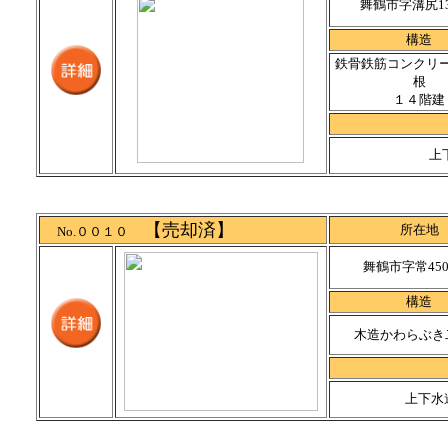
舞鶴市字溝尻13
構造
鉄骨鉄筋コンクリ
根
１４階建
上
【売却済】
所在地
No.００１０
舞鶴市字常450
構造
木造かわらぶき
上下水