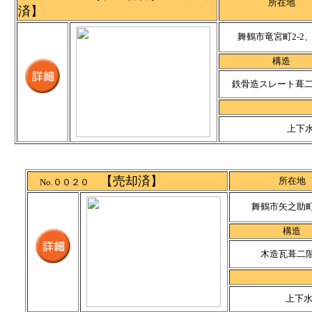
所在地
済】
舞鶴市竜宮町2-2、2
構造
鉄骨造スレート葺
上下
【売却済】
所在地
No.００２０
舞鶴市矢之助町2
構造
木造瓦葺二
上下