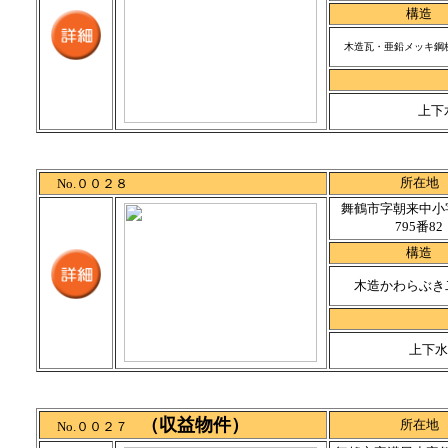
構造
木造瓦・亜鉛メッキ鋼
上下
所在地
No.００２８
舞鶴市字朝来中小
795番82
構造
木造かわらぶき
上下水
（収益物件）
所在地
No.００２７