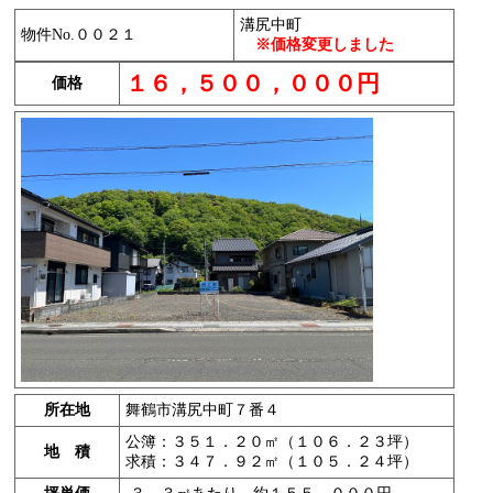
溝尻中町
物件No.００２１
※価格変更しました
１６，５００，０００円
価格
所在地
舞鶴市溝尻中町７番４
公簿：３５１．２０㎡（１０６．２３坪）
地 積
求積：３４７．９２㎡（１０５．２４坪）