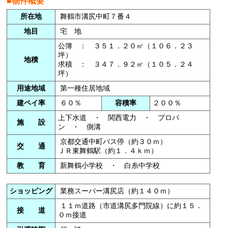
■物件概要
所在地
舞鶴市溝尻中町７番４
地目
宅 地
公簿 ： ３５１．２０㎡（１０６．２３
坪）
地積
求積 ： ３４７．９２㎡（１０５．２４
坪）
用途地域
第一種住居地域
建ペイ率
６０％
容積率
２００％
上下水道 ・ 関西電力 ・ プロパ
施 設
ン ・ 側溝
京都交通中町バス停（約３０ｍ）
交 通
ＪＲ東舞鶴駅（約１．４ｋｍ）
教 育
新舞鶴小学校 ・ 白糸中学校
ショッピング
業務スーパー溝尻店（約１４０ｍ）
１１ｍ道路（市道溝尻多門院線）に約１５．
接 道
０ｍ接道