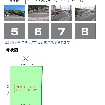
坪単価
３．３㎡あたり 約１５５，０００円
↑上記写真をクリックすると拡大表示されます
□形状図