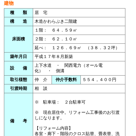
建物
種 類
居 宅
構 造
木造かわらぶき二階建
１階： ６４．５９㎡
床面積
２階： ６２．１０㎡
延べ： １２６．６９㎡ （３８．３２坪）
築年月日
平成１７年８月新築
上下水道 ・ 関西電力（オール電
設 備
化） ・ 側溝
取引様態
仲 介
仲介手数料
５５４，４００円
引渡時期
相 談
※ 駐車場： ２台駐車可
※ 現在居住中。リフォーム工事後のお引渡
しになります。
備 考
【リフォーム内容】
各室・廊下・階段のクロス貼替、畳表替、洗