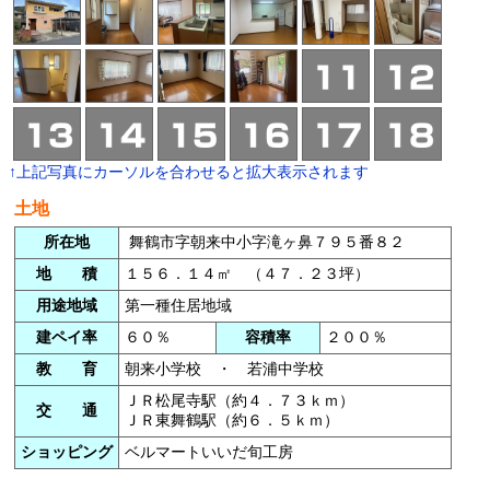
↑上記写真にカーソルを合わせると拡大表示されます
土地
所在地
舞鶴市字朝来中小字滝ヶ鼻７９５番８２
地 積
１５６．１４㎡ （４７．２３坪）
用途地域
第一種住居地域
建ペイ率
６０％
容積率
２００％
教 育
朝来小学校 ・ 若浦中学校
ＪＲ松尾寺駅（約４．７３ｋｍ）
交 通
ＪＲ東舞鶴駅（約６．５ｋｍ）
ショッピング
ベルマートいいだ旬工房