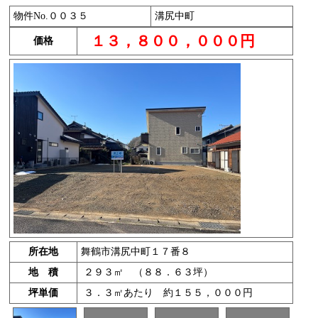
物件No.００３５
溝尻中町
１３，８００，０００円
価格
所在地
舞鶴市溝尻中町１７番８
地 積
２９３㎡ （８８．６３坪）
坪単価
３．３㎡あたり 約１５５，０００円