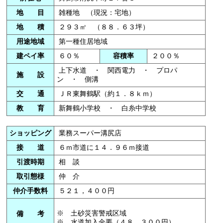
地 目
雑種地 （現況：宅地）
地 積
２９３㎡ （８８．６３坪）
用途地域
第一種住居地域
建ペイ率
６０％
容積率
２００％
上下水道 ・ 関西電力 ・ プロパ
施 設
ン ・ 側溝
交 通
ＪＲ東舞鶴駅（約１．８ｋｍ）
教 育
新舞鶴小学校 ・ 白糸中学校
ショッピング
業務スーパー溝尻店
接 道
６ｍ市道に１４．９６ｍ接道
引渡時期
相 談
取引態様
仲 介
仲介手数料
５２１，４００円
※ 土砂災害警戒区域
備 考
※ 水道加入金要（４８，３００円）