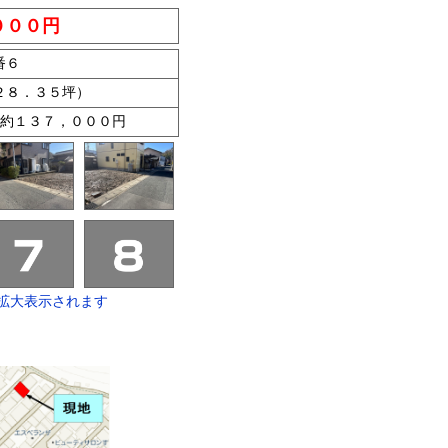
０００円
番６
２８．３５坪）
約１３７，０００円
拡大表示されます