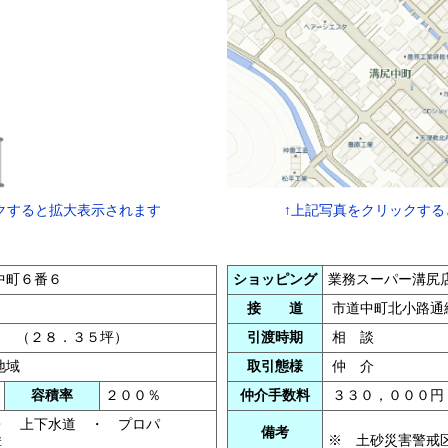
クすると拡大表示されます
↑上記写真をクリックする
中町６番６
ショッピング
業務スーパー溝尻
接 道
市道中町北小路通
㎡ （２８．３５坪）
引渡時期
相 談
地域
取引態様
仲 介
容積率
２００％
仲介手数料
３３０，０００円
・ 上下水道 ・ プロパ
備考
※ 土砂災害警戒
溝