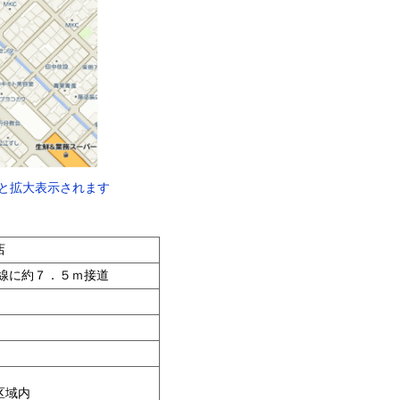
と拡大表示されます
店
線に約７．５ｍ接道
区域内