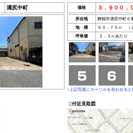
溝尻中町
３，９００，
価格
所在地
舞鶴市溝尻中町６
地 積
９３．７５㎡ （
坪単価
３．３㎡あたり 
↑上記写真にカーソルを合わせると
□付近見取図