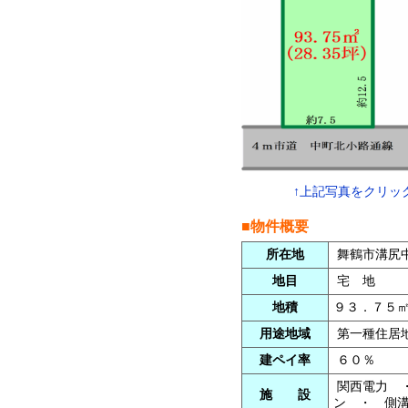
↑上記写真をクリッ
■物件概要
所在地
舞鶴市溝尻
地目
宅 地
地積
９３．７５
用途地域
第一種住居
建ペイ率
６０％
関西電力 
施 設
ン ・ 側