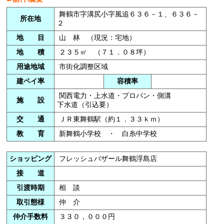
舞鶴市字溝尻小字風追６３６－１、６３６－
所在地
２
地 目
山 林 （現況：宅地）
地 積
２３５㎡ （７１．０８坪）
用途地域
市街化調整区域
建ペイ率
容積率
関西電力・上水道・プロパン・側溝
施 設
下水道（引込要）
交 通
ＪＲ東舞鶴駅（約１．３３ｋｍ）
教 育
新舞鶴小学校 ・ 白糸中学校
ショッピング
フレッシュバザール舞鶴浮島店
接 道
引渡時期
相 談
取引態様
仲 介
仲介手数料
３３０，０００円