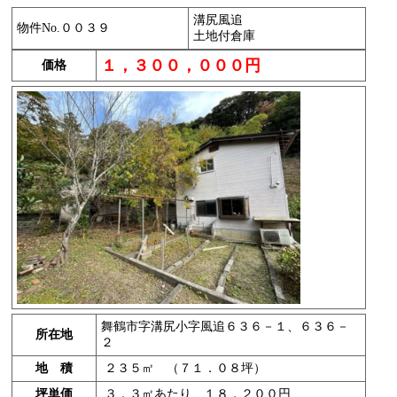
溝尻風追
物件No.００３９
土地付倉庫
１，３００，０００円
価格
舞鶴市字溝尻小字風追６３６－１、６３６－
所在地
２
地 積
２３５㎡ （７１．０８坪）
坪単価
３．３㎡あたり １８，２００円