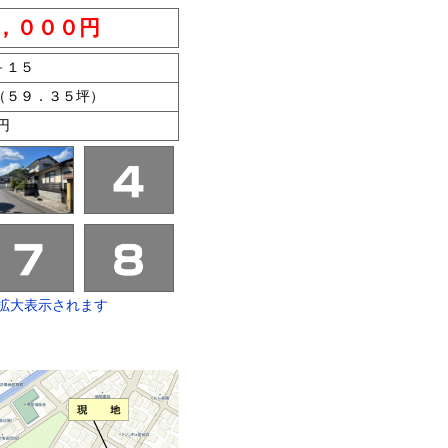
，０００円
－１５
（５９．３５坪）
円
拡大表示されます