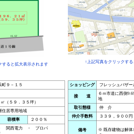
↑上記写真をクリックする
クすると拡大表示されます
浜町９－１５
ショッピング
フレッシュバザー
６ｍ市道に西側9.6
接 道
地
１㎡（５９．３５坪）
取引態様
仲 介
層住居専用地域
仲介手数料
３３９，９００円
容積率
２００％
・ 関西電力 ・ プロパ
※ 既存建物は解
備考
溝