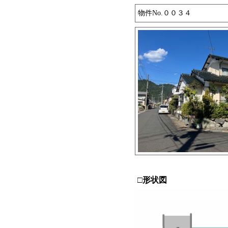
物件No.００３
□形状図