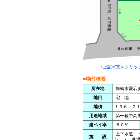
↑上記写真をクリッ
■物件概要
所在地
舞鶴市愛宕
地目
宅 地
地積
１９６．２
用途地域
第一種中高
建ペイ率
６０％
上下水道 
施 設
ン ・ 側