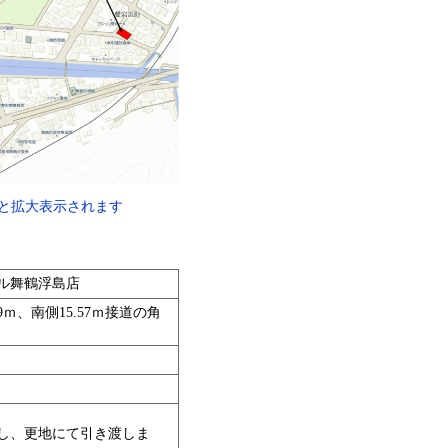
と拡大表示されます
ル舞鶴浮島店
9ｍ、南側15.57ｍ接道の角
体し、更地にて引き渡しま