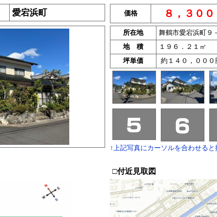
愛宕浜町
８，３００
４
価格
所在地
舞鶴市愛宕浜町９
地 積
１９６．２１㎡ 
坪単価
約１４０，０００
↑上記写真にカーソルを合わせると
□付近見取図