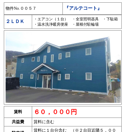
『アルテコート』
物件No.００５７
・エアコン（１台） ・全室照明器具 ・下駄箱
２ＬＤＫ
・温水洗浄暖房便座 ・屋根付駐輪場
６０，０００円
賃料
共益費
賃料に含む
賃料に１台分含む （※２台目近隣５，００