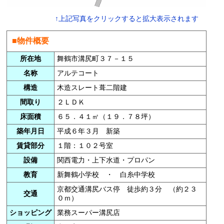
↑上記写真をクリックすると拡大表示されます
■物件概要
所在地
舞鶴市溝尻町３７－１５
名称
アルテコート
構造
木造スレート葺二階建
間取り
２ＬＤＫ
床面積
６５．４１㎡（１９．７８坪）
築年月日
平成６年３月 新築
賃貸部分
１階：１０２号室
設備
関西電力・上下水道・プロパン
教育
新舞鶴小学校 ・ 白糸中学校
京都交通溝尻バス停 徒歩約３分 （約２３
交通
０ｍ）
ショッピング
業務スーパー溝尻店