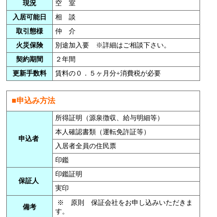
現況
空 室
入居可能日
相 談
取引態様
仲 介
火災保険
別途加入要 ※詳細はご相談下さい。
契約期間
２年間
更新手数料
賃料の０．５ヶ月分+消費税が必要
■申込み方法
所得証明（源泉徴収、給与明細等）
本人確認書類（運転免許証等）
申込者
入居者全員の住民票
印鑑
印鑑証明
保証人
実印
※ 原則 保証会社をお申し込みいただきま
備考
す。