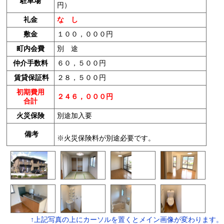
駐車場
円）
礼金
な し
敷金
１００，０００円
町内会費
別 途
仲介手数料
６０，５００円
賃貸保証料
２８，５００円
初期費用
２４６，０００円
合計
火災保険
別途加入要
備考
※火災保険料が別途必要です。
↑上記写真の上にカーソルを置くとメイン画像が変わります。