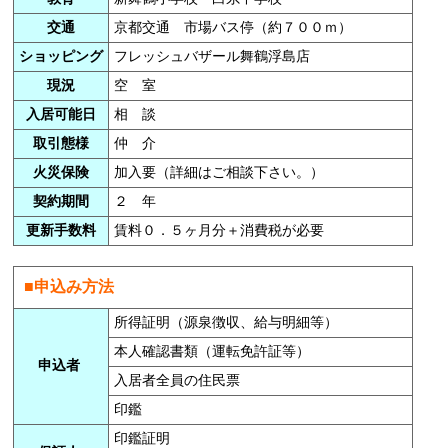
交通
京都交通 市場バス停（約７００ｍ）
ショッピング
フレッシュバザール舞鶴浮島店
現況
空 室
入居可能日
相 談
取引態様
仲 介
火災保険
加入要（詳細はご相談下さい。）
契約期間
２ 年
更新手数料
賃料０．５ヶ月分＋消費税が必要
■申込み方法
所得証明（源泉徴収、給与明細等）
本人確認書類（運転免許証等）
申込者
入居者全員の住民票
印鑑
印鑑証明