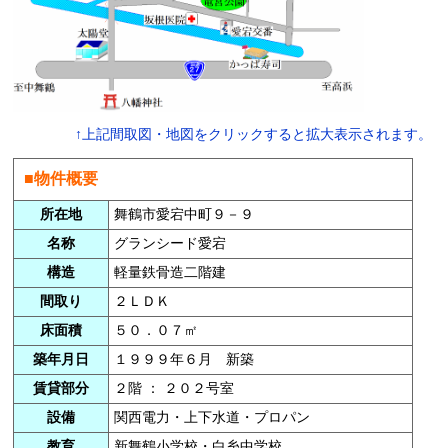
↑上記間取図・地図をクリックすると拡大表示されます。
■物件概要
所在地
舞鶴市愛宕中町９－９
名称
グランシード愛宕
構造
軽量鉄骨造二階建
間取り
２ＬＤＫ
床面積
５０．０７㎡
築年月日
１９９９年６月 新築
賃貸部分
２階 ： ２０２号室
設備
関西電力・上下水道・プロパン
教育
新舞鶴小学校・白糸中学校