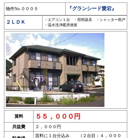
『グランシード愛宕』
物件No.０００５
・エアコン１台 ・照明器具 ・シャッター雨戸
２ＬＤＫ
・温水洗浄暖房便座
５５，０００円
賃料
共益費
２，０００円
賃料に１台分込み （２台目：４，０００