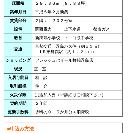
床面積
２９．３６㎡（８．８８坪）
築年月日
平成５年２月新築
賃貸部分
２階： ２０２号室
設備
関西電力 ・ 上下水道 ・ 都市ガス
教育
新舞鶴小学校 ・ 白糸中学校
京都交通 浮島バス停（約５１ｍ）
交通
・ＪＲ東舞鶴駅（約１．２ｋｍ）
ショッピング
フレッシュバザール舞鶴浮島店
現況
空 室
入居可能日
相 談
取引態様
仲 介
火災保険
別途加入要（※詳細はご相談下さい）
契約期間
２年間
更新手数料
賃料の０．５か月分＋消費税
■申込み方法