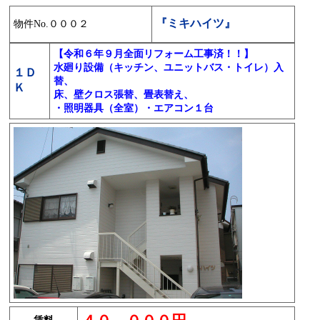
『ミキハイツ』
物件No.０００２
【令和６年９月全面リフォーム工事済！！】
水廻り設備（キッチン、ユニットバス・トイレ）入
１Ｄ
替、
Ｋ
床、壁クロス張替、畳表替え、
・照明器具（全室）・エアコン１台