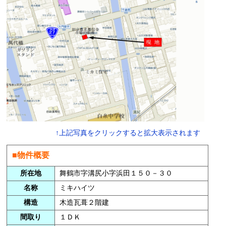
↑上記写真をクリックすると拡大表示されます
■物件概要
所在地
舞鶴市字溝尻小字浜田１５０－３０
名称
ミキハイツ
構造
木造瓦葺２階建
間取り
１ＤＫ