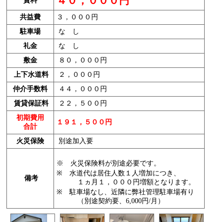
４０，０００円
賃料
共益費
３，０００円
駐車場
な し
礼金
な し
敷金
８０，０００円
上下水道料
２，０００円
仲介手数料
４４，０００円
賃貸保証料
２２，５００円
初期費用
１９１，５００円
合計
火災保険
別途加入要
※ 火災保険料が別途必要です。
※ 水道代は居住人数１人増加につき、
備考
１ヵ月１，０００円増額となります。
※ 駐車場なし、近隣に弊社管理駐車場有り
（別途契約要、6,000円/月）