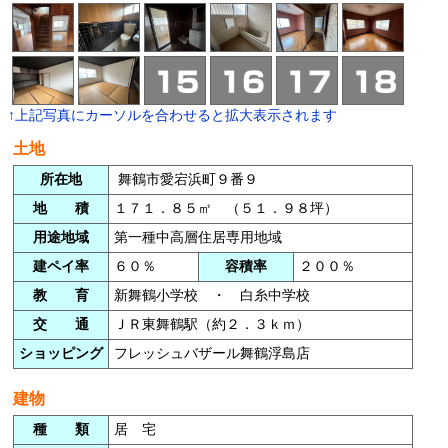
↑上記写真にカーソルを合わせると拡大表示されます
土地
所在地
舞鶴市愛宕浜町９番９
地 積
１７１．８５㎡ （５１．９８坪）
用途地域
第一種中高層住居専用地域
建ペイ率
６０％
容積率
２００％
教 育
新舞鶴小学校 ・ 白糸中学校
交 通
ＪＲ東舞鶴駅（約２．３ｋｍ）
ショッピング
フレッシュバザール舞鶴浮島店
建物
種 類
居 宅